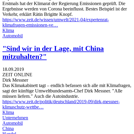
Erstmals hat der Klimarat der Regierung Emissionen geprüft. Die
Ergebnisse werden von Corona beeinflusst. Bestes Beispiel ist der
Verkehr, erklärt Rätin Brigitte Knopf.
https://www.zeit.de/wissen/umwelt/2021-04/expertenrat-
klimafragen-emissionen-ve…
Klima
Automobil
"Sind wir in der Lage, mit China
mitzuhalten?"
18.09.2019
ZEIT ONLINE
Dirk Messner
Das Klimakabinett tagt – endlich befassen sich alle mit Klimafragen,
sagt der künftige Umweltbundesamts-Chef Dirk Messner. "Alle
müssen liefern." Auch die Autoindustrie.
https://www.zeit.de/politik/deutschland/2019-09/dirk-messner-
klimaschutz-wettbe…
Klima
Unternehmen
Automobil
China
Handel