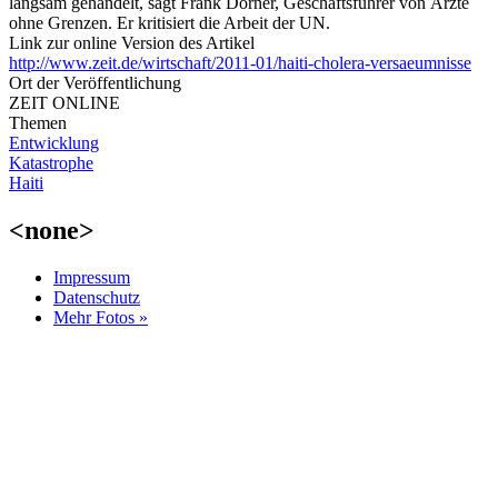
langsam gehandelt, sagt Frank Dörner, Geschäftsführer von Ärzte
ohne Grenzen. Er kritisiert die Arbeit der UN.
Link zur online Version des Artikel
http://www.zeit.de/wirtschaft/2011-01/haiti-cholera-versaeumnisse
Ort der Veröffentlichung
ZEIT ONLINE
Themen
Entwicklung
Katastrophe
Haiti
<none>
Impressum
Datenschutz
Mehr Fotos »