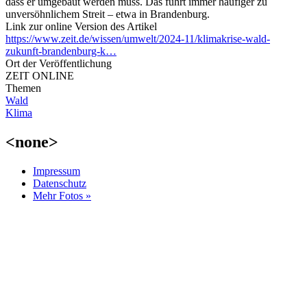
dass er umgebaut werden muss. Das führt immer häufiger zu
unversöhnlichem Streit – etwa in Brandenburg.
Link zur online Version des Artikel
https://www.zeit.de/wissen/umwelt/2024-11/klimakrise-wald-
zukunft-brandenburg-k…
Ort der Veröffentlichung
ZEIT ONLINE
Themen
Wald
Klima
<none>
Impressum
Datenschutz
Mehr Fotos »