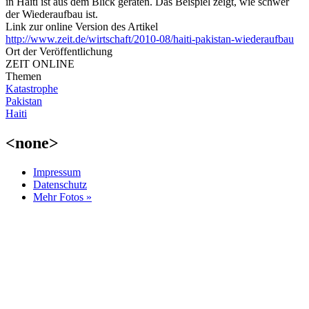
in Haiti ist aus dem Blick geraten. Das Beispiel zeigt, wie schwer
der Wiederaufbau ist.
Link zur online Version des Artikel
http://www.zeit.de/wirtschaft/2010-08/haiti-pakistan-wiederaufbau
Ort der Veröffentlichung
ZEIT ONLINE
Themen
Katastrophe
Pakistan
Haiti
<none>
Impressum
Datenschutz
Mehr Fotos »