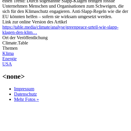
einen Trend: Durch sogenannte Slapp-Klagen bringen fossile
Unternehmen Menschen und Organisationen zum Schweigen, die
sich für den Klimaschutz engagieren. Anti-Slapp-Regeln wie die der
EU könnten helfen – sofern sie wirksam umgesetzt werden.
Link zur online Version des Artikel
https://table.media/climate/analyse/greenpeace-urteil-wie-slapp-
klagen-den-klim…
Ort der Veröffentlichung
Climate.Table
Themen
Klima
Energie
USA
<none>
Impressum
Datenschutz
Mehr Fotos »