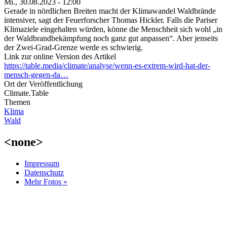
Mi., 30.08.2023 - 12:00
Gerade in nördlichen Breiten macht der Klimawandel Waldbrände
intensiver, sagt der Feuerforscher Thomas Hickler. Falls die Pariser
Klimaziele eingehalten würden, könne die Menschheit sich wohl „in
der Waldbrandbekämpfung noch ganz gut anpassen“. Aber jenseits
der Zwei-Grad-Grenze werde es schwierig.
Link zur online Version des Artikel
https://table.media/climate/analyse/wenn-es-extrem-wird-hat-der-
mensch-gegen-da…
Ort der Veröffentlichung
Climate.Table
Themen
Klima
Wald
<none>
Impressum
Datenschutz
Mehr Fotos »