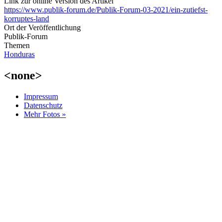
Link zur online Version des Artikel
https://www.publik-forum.de/Publik-Forum-03-2021/ein-zutiefst-
korruptes-land
Ort der Veröffentlichung
Publik-Forum
Themen
Honduras
<none>
Impressum
Datenschutz
Mehr Fotos »